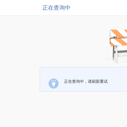
正在查询中
正在查询中，请刷新重试