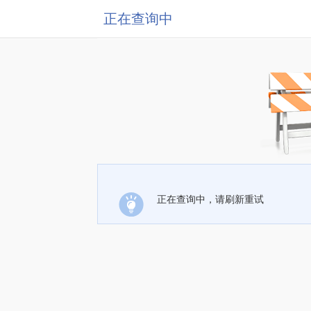
正在查询中
正在查询中，请刷新重试